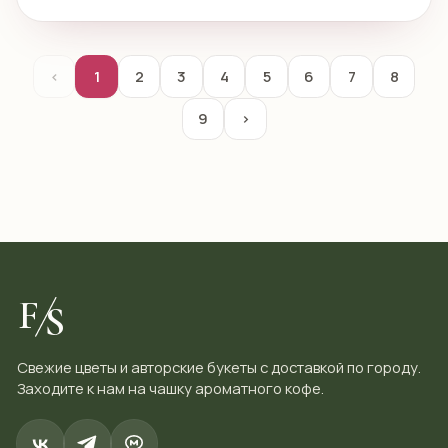
‹
1
2
3
4
5
6
7
8
9
›
F
S
Свежие цветы и авторские букеты с доставкой по городу.
Заходите к нам на чашку ароматного кофе.