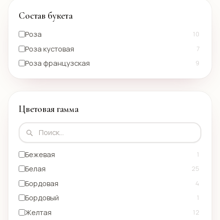
Состав букета
Роза
10
Роза кустовая
7
Роза французская
9
Цветовая гамма
Бежевая
1
Белая
25
Бордовая
4
Бордовый
1
Желтая
12