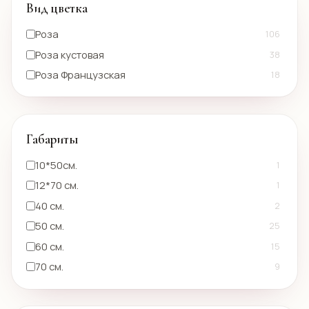
Вид цветка
Роза
106
Роза кустовая
38
Роза Французская
18
Габариты
10*50см.
1
12*70 см.
1
40 см.
2
50 см.
25
60 см.
15
70 см.
9