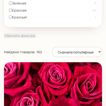
Зеленая
3
Красная
26
Красный
1
Кремовая
17
Малиновая
5
Сбросить фильтры
Оранжевая
7
Персиковая
8
Найдено товаров: 162
Розовая
90
Розовый
2
Рыжая
5
Сиреневая
2
Фиолетовая
2
Фуксия
7